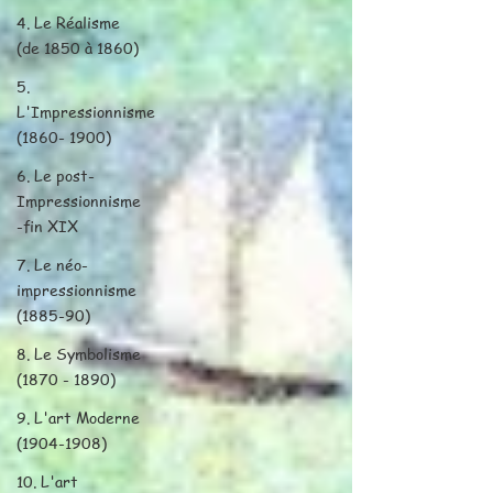
4. Le Réalisme
(de 1850 à 1860)
5.
L'Impressionnisme
(1860- 1900)
6. Le post-
Impressionnisme
-fin XIX
7. Le néo-
impressionnisme
(1885-90)
8. Le Symbolisme
(1870 - 1890)
9. L'art Moderne
(1904-1908)
10. L'art