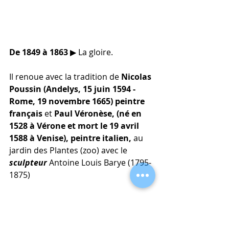
De 1849 à 1863
 ▶︎ La gloire.
Il renoue avec la tradition de 
Nicolas 
Poussin (Andelys, 15 juin 1594 - 
Rome, 19 novembre 1665) peintre 
français
 et 
Paul Véronèse, (né en 
1528 à Vérone et mort le 19 avril 
1588 à Venise), peintre italien,
 au 
jardin des Plantes (zoo) avec le 
sculpteur
 Antoine Louis Barye (1795-
1875)
1850-1851 –
 La galerie d'Apollon au 
Louvre