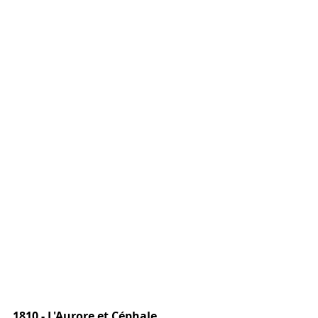
1810 - L'Aurore et Céphale