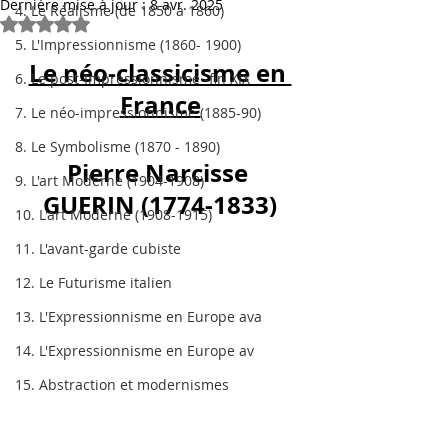
Dernière mise à jour :
8 avr. 2025
4. Le Réalisme (de 1850 à 1860)
Noté NaN étoiles sur 5.
5. L'Impressionnisme (1860- 1900)
Le néo-classicisme en 
6. Le post-Impressionnisme -fin XIX
France
7. Le néo-impressionnisme (1885-90)
8. Le Symbolisme (1870 - 1890)
Pierre Narcisse 
9. L'art Moderne (1904-1908)
GUERIN (1774-1833)
10. L'art Moderne (1908-1915)
11. L'avant-garde cubiste
12. Le Futurisme italien
13. L'Expressionnisme en Europe ava
14. L'Expressionnisme en Europe av
15. Abstraction et modernismes