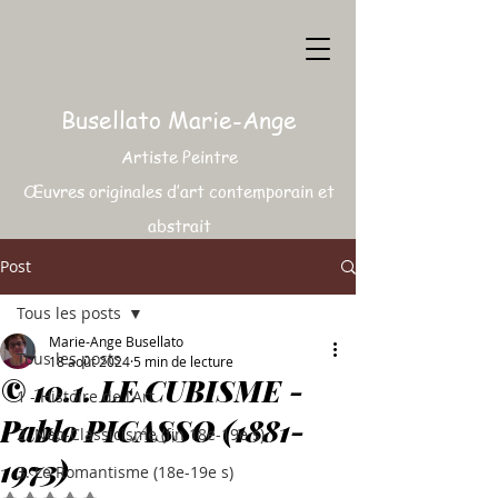
Busellato Marie-Ange
Artiste Peintre
Œuvres originales d’art contemporain et
abstrait
Post
Tous les posts
Marie-Ange Busellato
Tous les posts
18 août 2024
5 min de lecture
© 10.1. LE CUBISME -
1 - Histoire de l'Art
Pablo PICASSO (1881-
2. Néo-Classicisme (fin 18e-19e s)
1973)
3. Le Romantisme (18e-19e s)