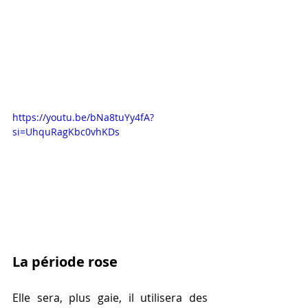
https://youtu.be/bNa8tuYy4fA?
si=UhquRagKbc0vhKDs
La période rose
Elle sera, plus gaie, il utilisera des 