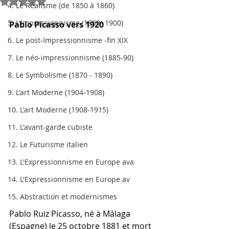
Noté NaN étoiles sur 5.
4. Le Réalisme (de 1850 à 1860)
5. L'Impressionnisme (1860- 1900)
Pablo Picasso vers 1920
6. Le post-Impressionnisme -fin XIX
7. Le néo-impressionnisme (1885-90)
8. Le Symbolisme (1870 - 1890)
9. L'art Moderne (1904-1908)
10. L'art Moderne (1908-1915)
11. L'avant-garde cubiste
12. Le Futurisme italien
13. L'Expressionnisme en Europe ava
14. L'Expressionnisme en Europe av
15. Abstraction et modernismes
Pablo Ruiz Picasso, né à Málaga 
(Espagne) le 25 octobre 1881 et mort 