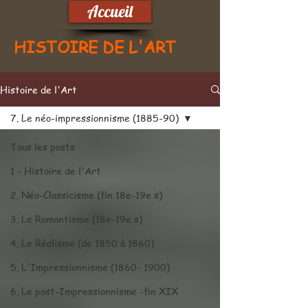
Accueil
HISTOIRE DE L'ART
Histoire de l'Art
7. Le néo-impressionnisme (1885-90)
Tous les posts
1 - Histoire de l'Art
2. Néo-Classicisme (fin 18e-19e s)
3. Le Romantisme (18e-19e s)
4. Le Réalisme (de 1850 à 1860)
5. L'Impressionnisme (1860- 1900)
6. Le post-Impressionnisme -fin XIX