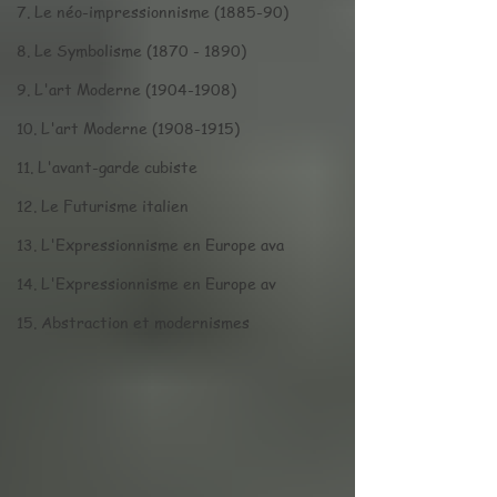
7. Le néo-impressionnisme (1885-90)
8. Le Symbolisme (1870 - 1890)
9. L'art Moderne (1904-1908)
10. L'art Moderne (1908-1915)
11. L'avant-garde cubiste
12. Le Futurisme italien
13. L'Expressionnisme en Europe ava
14. L'Expressionnisme en Europe av
15. Abstraction et modernismes